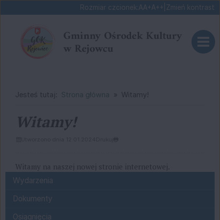
Ustaw domyślną czcionk
Ustaw większą czcionk
Ustaw największą cz
Rozmiar czcionek:
A
A+
A++
|
Zmień kontrast
Przejdź do głównej treści
1
«
»
1
2
Jesteś tutaj:
Strona główna
Witamy!
Witamy!
Utworzono dnia 12.01.2024
Drukuj
Witamy na naszej nowej stronie internetowej.
Menu
Wydarzenia
Dokumenty
Osiągnięcia