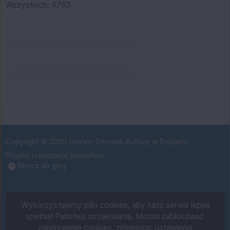
Wszystkich: 4763
BIP
Urząd Miejski w Rejowcu
Nasz Fanpage
Copyright © 2026 Gminny Ośrodek Kultury w Rejowcu
Projekt i realizacja:
Interefekt
Skocz do góry
Wykorzystujemy pliki cookies, aby nasz serwis lepiej
spełniał Państwa oczekiwania. Można zablokować
zapisywanie cookies, zmieniając ustawienia